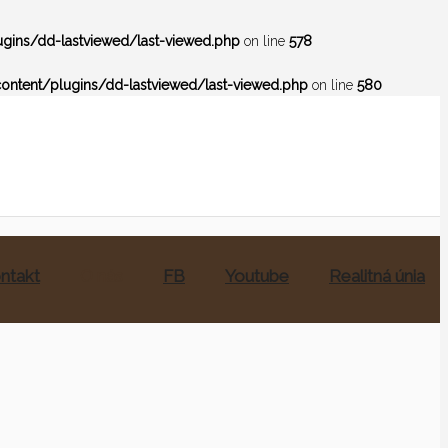
ins/dd-lastviewed/last-viewed.php
on line
578
ntent/plugins/dd-lastviewed/last-viewed.php
on line
580
ntakt
O nás
FB
Youtube
Realitná únia