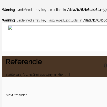
Warning
: Undefined array key "selection" in
/data/b/6/b6c20624-536
Warning
: Undefined array key "lastviewed_excl_ids" in
/data/b/6/b6c
Referencie
Ú
Staňte sa aj Vy, našimi spokojnými klientmi!
[wext-tmslider]