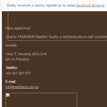
*všetky recenzie a názory nájdete aj na našej
Facebook fanpage
Naša spoločnosť
Značky FREIMANN Realitné Služby a realitnesluzby.eu boli vytvorené
Kontakt
Ulica T. Vansovej 2872/20A
971 01 Prievidza
Telefón:
+421 917 587 067
E-mail:
info@realitnesluzby.eu