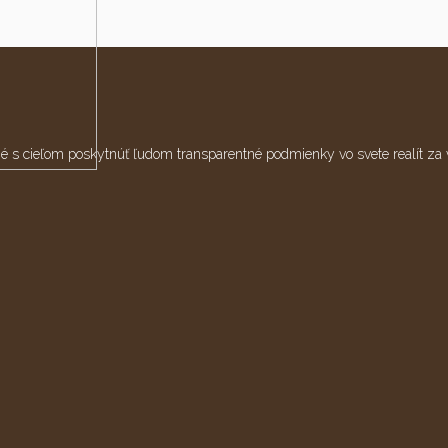
 s cieľom poskytnúť ľudom transparentné podmienky vo svete realít za 