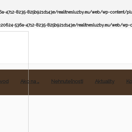
a-4712-8235-825b921d143e/realitnesluzby.eu/web/wp-content/plug
20624-536a-4712-8235-825b921d143e/realitnesluzby.eu/web/wp-co
vod
Ako na …
Nehnuteľnosti
Aktuality
Ko