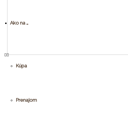
Ako na …
Kúpa
Prenajom