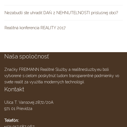
Nezabudli ste uhradiť DAŇ z NEHNUTEĽNOSTI príslušnej obci?
Realitná konferencia REALITY 2017
Naša spoločnosť
Značky FREIMANN Realitné Služby a realitnesluzby.eu boli
vytvorené s cieľom poskytnúť ľudom transparentné podmienky vo
svete realít za využitia moderných technológií.
Kontakt
Ulica T. Vansovej 2872/20A
971 01 Prievidza
Telefón:
+421 917 587 067